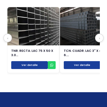
‹
›
TNR. RECTA. LAC 75 X 50 X
TCN. CUADR. LAC 3″ X 4.0 
3.0…
6.…
Ver detalle
Ver detalle