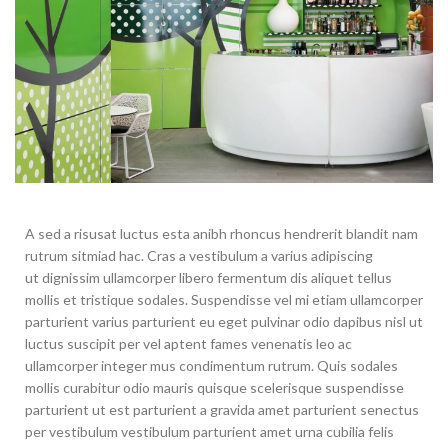
A sed a risusat luctus esta anibh rhoncus hendrerit blandit nam
rutrum sitmiad hac. Cras a vestibulum a varius adipiscing
ut dignissim ullamcorper libero fermentum dis aliquet tellus
mollis et tristique sodales. Suspendisse vel mi etiam ullamcorper
parturient varius parturient eu eget pulvinar odio dapibus nisl ut
luctus suscipit per vel aptent fames venenatis leo ac
ullamcorper integer mus condimentum rutrum. Quis sodales
mollis curabitur odio mauris quisque scelerisque suspendisse
parturient ut est parturient a gravida amet parturient senectus
per vestibulum vestibulum parturient amet urna cubilia felis