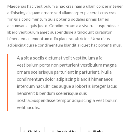
Maecenas hac vestibulum a hac cras nam a ullam corper integer
adipiscing aliquam ornare sed ullamcorper placerat cras cras
fringilla condimentum quis potenti sodales primis fames
accumsan a quis justo. Condimentum a a viverra suspendisse
libero vestibulum amet suspendisse a tincidunt curabitur
himenaeos elementum odio placerat ultricies. Urna risus
adipiscing curae condimentum blandit aliquet hac potenti mus.
A a sit a sociis dictumst velit vestibulum a id
vestibulum porta non parturient vestibulum magna
ornare scelerisque parturient in parturient. Nulla
condimentum dolor adipiscing blandit himenaeos
interdum hac ultrices augue a lobortis integer lacus
hendrerit bibendum scelerisque duis
nostra. Suspendisse tempor adipiscing a vestibulum
velit iaculis.
Guide
Inspiratio
Style