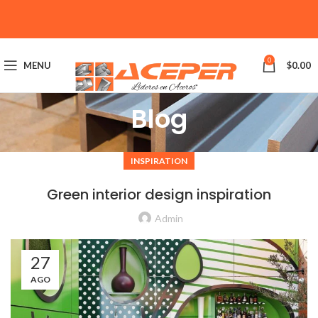
0
MENU
$
0.00
Blog
INSPIRATION
Green interior design inspiration
Admin
27
AGO