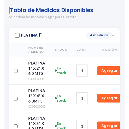
Tabla de Medidas Disponibles
Selecciona las medidas y agrégalas al carrito
PLATINA 1"
4 medidas
▾
NOMBRE
STOCK
CANT.
ACCIÓN
/ MEDIDA
PLATINA
1" X 2" X
En
Agregar
stock
6.0 MTS
0308000001
PLATINA
1" X 4" X
En
Agregar
stock
6.0MTS
0308000003
PLATINA
1" X 5" X
En
Agregar
stock
6.0 MTS