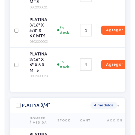
MTS
0302000021
PLATINA
3/16" X
En
Agregar
5/8" X
stock
6.0 MTS.
0302000003
PLATINA
3/16" X
En
Agregar
6" X 6.0
stock
MTS
0302000023
PLATINA 3/4"
4 medidas
▾
NOMBRE
STOCK
CANT.
ACCIÓN
/ MEDIDA
PLATINA