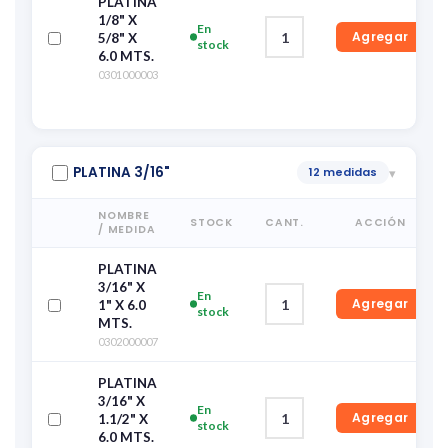
PLATINA
1/8" X
En
Agregar
5/8" X
stock
6.0 MTS.
0301000003
PLATINA 3/16"
12 medidas
▾
NOMBRE
STOCK
CANT.
ACCIÓN
/ MEDIDA
PLATINA
3/16" X
En
Agregar
1" X 6.0
stock
MTS.
0302000007
PLATINA
3/16" X
En
Agregar
1.1/2" X
stock
6.0 MTS.