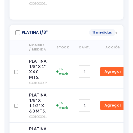
0303000021
PLATINA 1/8"
11 medidas
▾
NOMBRE
STOCK
CANT.
ACCIÓN
/ MEDIDA
PLATINA
1/8" X 1"
En
Agregar
X 6.0
stock
MTS.
0301000007
PLATINA
1/8" X
En
Agregar
1.1/2" X
stock
6.0 MTS.
0301000011
PLATINA