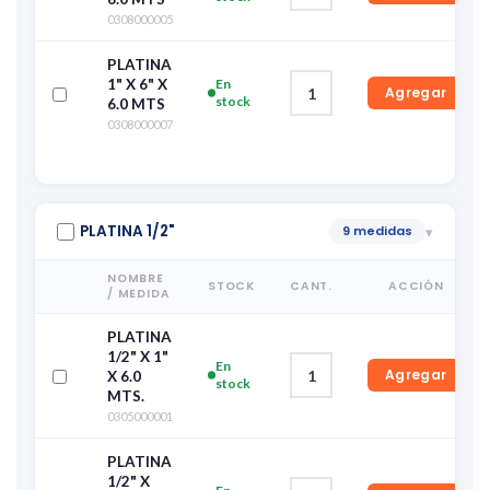
0308000005
PLATINA
1" X 6" X
En
Agregar
stock
6.0 MTS
0308000007
PLATINA 1/2"
9 medidas
▾
NOMBRE
STOCK
CANT.
ACCIÓN
/ MEDIDA
PLATINA
1/2" X 1"
En
Agregar
X 6.0
stock
MTS.
0305000001
PLATINA
1/2" X