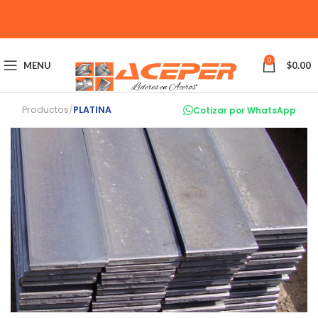
0
MENU
$
0.00
Productos
/
PLATINA
Cotizar por WhatsApp