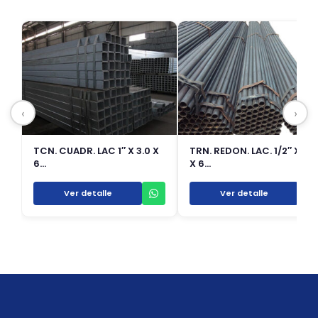
‹
›
TCN. CUADR. LAC 1″ X 3.0 X
TRN. REDON. LAC. 1/2″ X 1.8
6…
X 6…
Ver detalle
Ver detalle