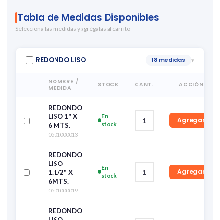
Tabla de Medidas Disponibles
Selecciona las medidas y agrégalas al carrito
REDONDO LISO
18 medidas
▾
NOMBRE /
STOCK
CANT.
ACCIÓN
MEDIDA
REDONDO
LISO 1" X
En
Agregar
stock
6 MTS.
0501000013
REDONDO
LISO
En
Agregar
1.1/2" X
stock
6MTS.
0501000019
REDONDO
LISO