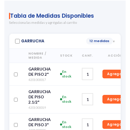
Tabla de Medidas Disponibles
Selecciona las medidas y agrégalas al carrito
GARRUCHA
12 medidas
▾
NOMBRE /
STOCK
CANT.
ACCIÓN
MEDIDA
GARRUCHA
En
Agregar
DE PISO 2"
stock
4201000017
GARRUCHA
DE PISO
En
Agregar
stock
2.1/2"
4201000019
GARRUCHA
En
Agregar
DE PISO 3"
stock