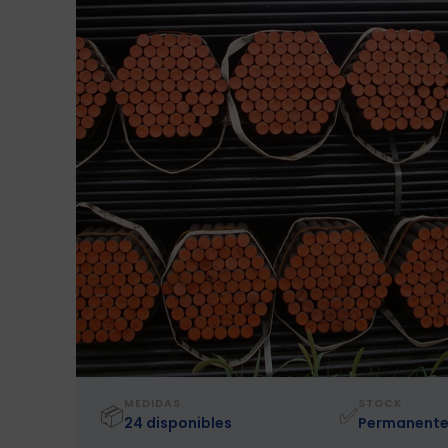
MEDIDAS
STOCK
📦
✅
24 disponibles
Permanent