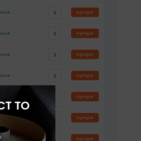
Agregar
 stock
Agregar
 stock
Agregar
 stock
Agregar
 stock
Agregar
 stock
CT TO
Agregar
 stock
s
Agregar
 stock