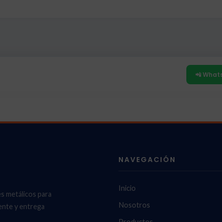
📲 What
NAVEGACIÓN
Inicio
es metálicos para
Nosotros
ente y entrega
Productos