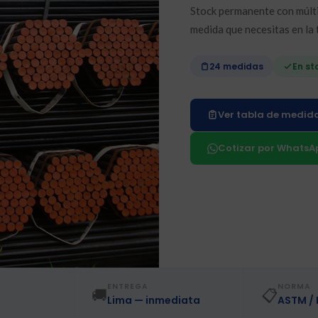
Stock permanente con múlti
medida que necesitas en la 
24 medidas
En st
Ver tabla de medid
Cotizar por WhatsA
ENTREGA
NORMA
🚚
📋
e
Lima — inmediata
ASTM /