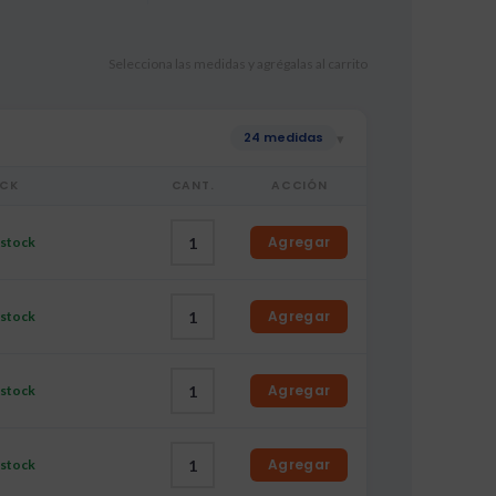
Selecciona las medidas y agrégalas al carrito
24 medidas
▾
CK
CANT.
ACCIÓN
Agregar
 stock
Agregar
 stock
Agregar
 stock
Agregar
 stock