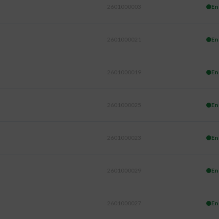
2601000003
En
2601000021
En
2601000019
En
2601000025
En
2601000023
En
2601000029
En
2601000027
En