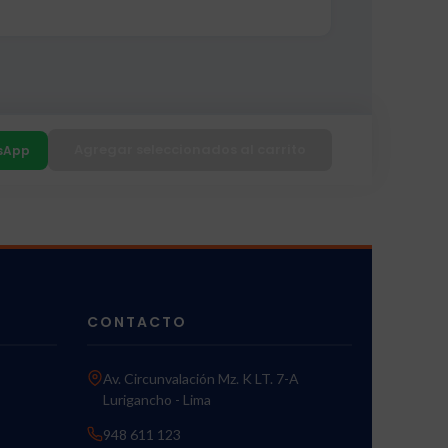
Agregar seleccionados al carrito
sApp
CONTACTO
Av. Circunvalación Mz. K LT. 7-A
Lurigancho - Lima
948 611 123