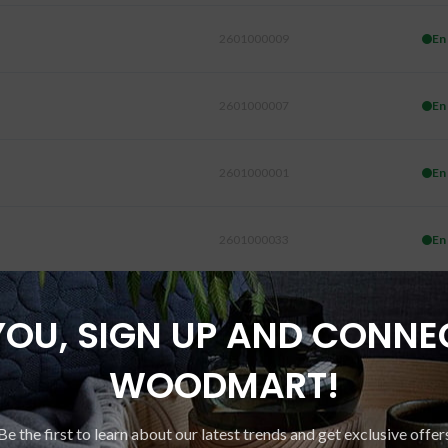
2601000009
En
2601000007
En
2601000001
En
2601000033
En
2601000031
En
YOU, SIGN UP AND CONNE
WOODMART!
2601000037
En
Be the first to learn about our latest trends and get exclusive offer
2601000035
En