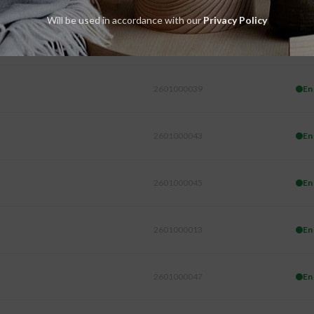
Will be used in accordance with our
Privacy Policy
2601000041
En
2601000039
En
2601000043
En
2601000045
En
2601000013
En
2601000047
En