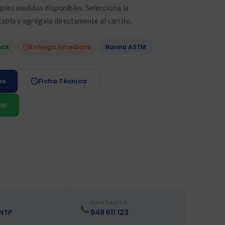
ples medidas disponibles. Selecciona la
tabla y agrégala directamente al carrito.
ock
Entrega inmediata
Norma ASTM
as
Ficha Técnica
pp
CONTACTO
📞
 NTP
948 611 123