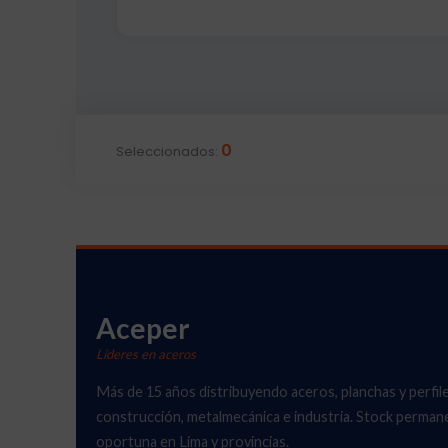
0
Seleccionados:
Aceper
Líderes en aceros
Más de 15 años distribuyendo aceros, planchas y perfil
construcción, metalmecánica e industria. Stock perman
oportuna en Lima y provincias.