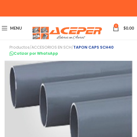
0
MENU
$
0.00
Productos
/
ACCESORIOS EN SCH
/
TAPON CAPS SCH40
Cotizar por WhatsApp