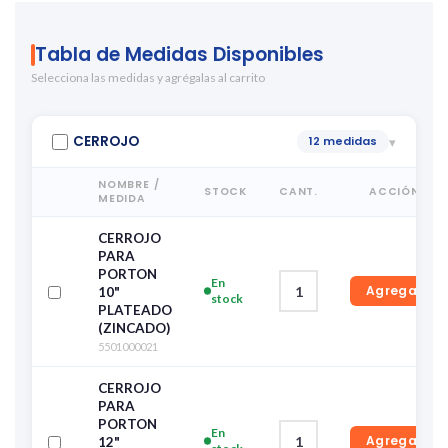
Tabla de Medidas Disponibles
Selecciona las medidas y agrégalas al carrito
CERROJO
12 medidas
▾
NOMBRE /
STOCK
CANT.
ACCIÓN
MEDIDA
CERROJO
PARA
PORTON
En
Agregar
10"
stock
PLATEADO
(ZINCADO)
5501000021
CERROJO
PARA
PORTON
En
Agregar
12"