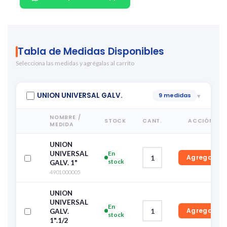
Tabla de Medidas Disponibles
Selecciona las medidas y agrégalas al carrito
UNION UNIVERSAL GALV.
9 medidas
▾
NOMBRE /
STOCK
CANT.
ACCIÓN
MEDIDA
UNION
UNIVERSAL
En
Agregar
stock
GALV. 1"
4901000005
UNION
UNIVERSAL
En
Agregar
GALV.
stock
1".1/2