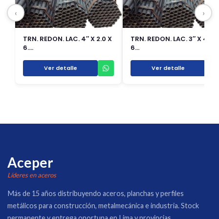
‹
›
TRN. REDON. LAC. 4″ X 2.0 X
TRN. REDON. LAC. 3″ X 4.5 
6.…
6…
Ver detalle
Ver detalle
Aceper
Líderes en aceros
Más de 15 años distribuyendo aceros, planchas y perfiles
metálicos para construcción, metalmecánica e industria. Stock
permanente y entrega oportuna en Lima y provincias.