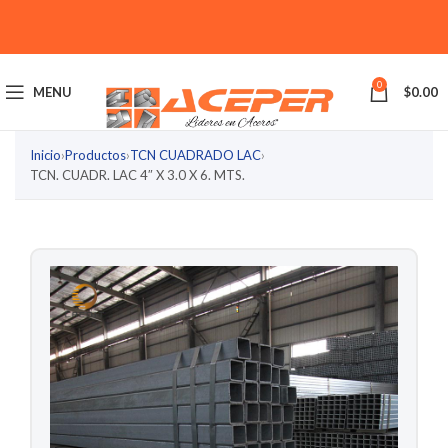
0
MENU
$
0.00
Inicio
›
Productos
›
TCN CUADRADO LAC
›
TCN. CUADR. LAC 4″ X 3.0 X 6. MTS.