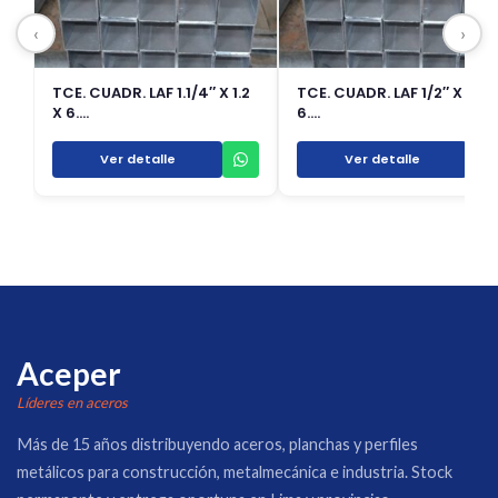
‹
›
TCE. CUADR. LAF 1.1/4″ X 1.2
TCE. CUADR. LAF 1/2″ X 1.5 X
X 6.…
6.…
Ver detalle
Ver detalle
Aceper
Líderes en aceros
Más de 15 años distribuyendo aceros, planchas y perfiles
metálicos para construcción, metalmecánica e industria. Stock