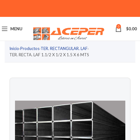
0
MENU
$
0.00
Inicio
›
Productos
›
TER. RECTANGULAR. LAF
›
TER. RECTA. LAF 1.1/2 X 1/2 X 1.5 X 6 MTS