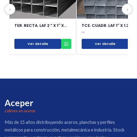
‹
›
TER. RECTA. LAF 2 ” X 1″ X…
TCE. CUADR. LAF 1″ X 1.2 X 6.
…
Ver detalle
Ver detalle
Aceper
Líderes en aceros
Más de 15 años distribuyendo aceros, planchas y perfiles
metálicos para construcción, metalmecánica e industria. Stock