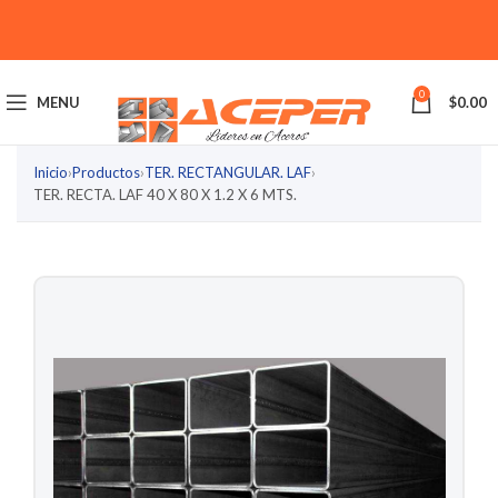
0
MENU
$
0.00
Inicio
›
Productos
›
TER. RECTANGULAR. LAF
›
TER. RECTA. LAF 40 X 80 X 1.2 X 6 MTS.