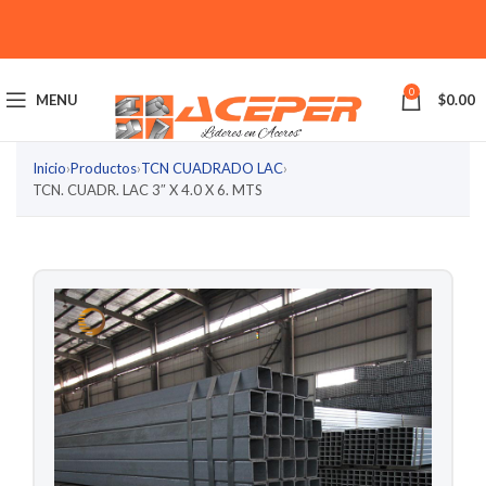
0
MENU
$
0.00
Inicio
›
Productos
›
TCN CUADRADO LAC
›
TCN. CUADR. LAC 3″ X 4.0 X 6. MTS