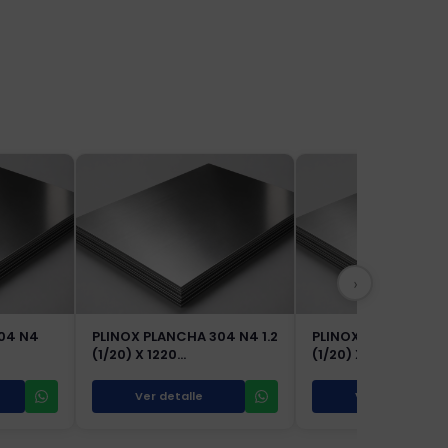
›
04 N4
PLINOX PLANCHA 304 N4 1.2
PLINOX PLANCHA 304
(1/20) X 1220…
(1/20) X 1500…
Ver detalle
Ver detalle