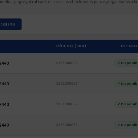
edida y agrégala al carrito, o usa los checkboxes para agregar varias a la 
carrito
CÓDIGO (SKU)
ESTADO
✔ Disponib
 2440
3101000025
✔ Disponib
 2440
3101000027
✔ Disponib
 2440
3101000029
✔ Disponib
 2440
3101000031