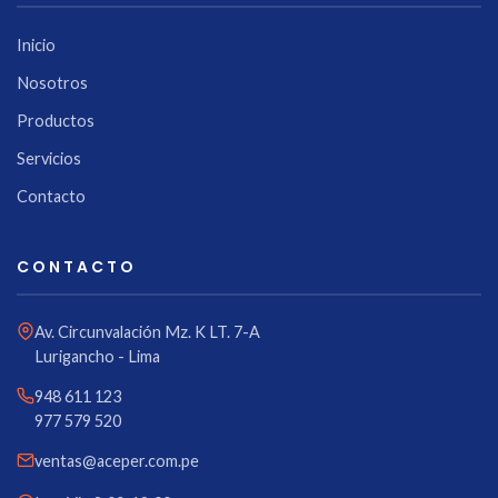
Inicio
Nosotros
Productos
Servicios
Contacto
CONTACTO
Av. Circunvalación Mz. K LT. 7-A
Lurigancho - Lima
948 611 123
977 579 520
ventas@aceper.com.pe