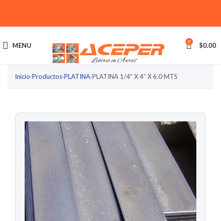
0
MENU
$
0.00
Inicio
›
Productos
›
PLATINA
›
PLATINA 1/4″ X 4″ X 6.0 MTS