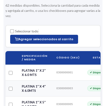
62 medidas disponibles. Selecciona la cantidad para cada medida
y agrégala al carrito, o usa los checkboxes para agregar varias a la
vez.
Seleccionar todo
Agregar seleccionados al carrito
ESPECIFICACIÓN
CÓDIGO (SKU)
ESTADO
/ MEDIDA
PLATINA 1″ X 2″
✔ Disponib
0308000001
X 6.0 MTS
PLATINA 1″ X 4″
✔ Disponib
0308000003
X 6.0MTS
PLATINA 1″ X 5″
✔ Disponib
0308000005