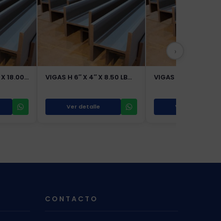
›
 X 18.00…
VIGAS H 6″ X 4″ X 8.50 LB…
VIGAS H 8″ X 4″ X 18
Ver detalle
Ver detalle
CONTACTO