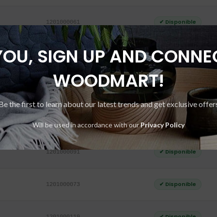
✔ Disponible
1201000061
YOU, SIGN UP AND CONNE
✔ Disponible
1201000067
WOODMART!
✔ Disponible
1201000072
Be the first to learn about our latest trends and get exclusive offer
✔ Disponible
1201000079
Will be used in accordance with our
Privacy Policy
✔ Disponible
1201000091
✔ Disponible
1201000073
✔ Disponible