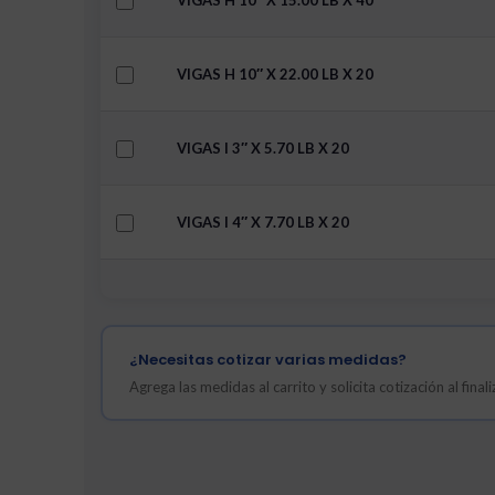
VIGAS H 10″ X 15.00 LB X 40
VIGAS H 10″ X 22.00 LB X 20
VIGAS I 3″ X 5.70 LB X 20
VIGAS I 4″ X 7.70 LB X 20
¿Necesitas cotizar varias medidas?
Agrega las medidas al carrito y solicita cotización al fina