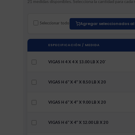
21 medidas disponibles. Selecciona la cantidad para cada m
Seleccionar todo
Agregar seleccionados al 
ESPECIFICACIÓN / MEDIDA
VIGAS H 4 X 4 X 13.00 LB X 20´
VIGAS H 6″ X 4″ X 8.50 LB X 20
VIGAS H 6″ X 4″ X 9.00 LB X 20
VIGAS H 6″ X 4″ X 12.00 LB X 20