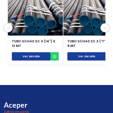
‹
›
TUBO SCH40 SC X (14″) X
TUBO SCH40 SC X (“1”) X
12 MT
6.MT
Ver detalle
Ver detalle
Aceper
Líderes en aceros