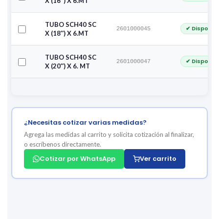
X (16″) X 6.MT
TUBO SCH40 SC
✔ Disponib
2601000045
X (18″) X 6.MT
TUBO SCH40 SC
✔ Disponib
2601000047
X (20″) X 6. MT
¿Necesitas cotizar varias medidas?
Agrega las medidas al carrito y solicita cotización al finalizar,
o escríbenos directamente.
Cotizar por WhatsApp
Ver carrito