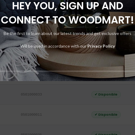
HEY YOU, SIGN UP AND
✔ Disponible
0501000009
CONNECT TO WOODMART!
Be the first to learn about our latest trends and get exclusive offers
✔ Disponible
0501000003
Will be used in accordance with our
Privacy Policy
✔ Disponible
0501000031
✔ Disponible
0501000007
✔ Disponible
0501000033
✔ Disponible
0501000011
✔ Disponible