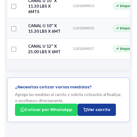
CANAL U 10″ X
✔ Disponib
11.30 LBS X
1101000023
6MTS
CANAL U 10″ X
✔ Disponib
1101000025
15.30 LBS X 6MT
CANAL U 12″ X
✔ Disponib
1101000027
25.00 LBS X 6MT
¿Necesitas cotizar varias medidas?
Agrega las medidas al carrito y solicita cotización al finalizar,
o escríbenos directamente.
Cotizar por WhatsApp
Ver carrito