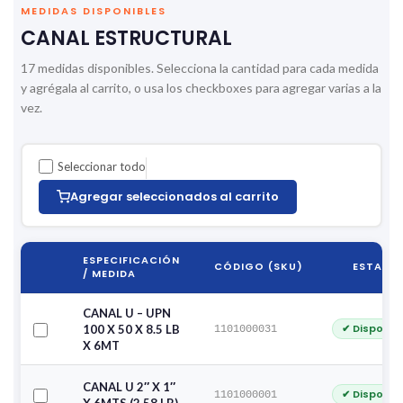
MEDIDAS DISPONIBLES
CANAL ESTRUCTURAL
17 medidas disponibles. Selecciona la cantidad para cada medida
y agrégala al carrito, o usa los checkboxes para agregar varias a la
vez.
Seleccionar todo
Agregar seleccionados al carrito
ESPECIFICACIÓN
CÓDIGO (SKU)
ESTADO
/ MEDIDA
CANAL U – UPN
✔ Disponib
100 X 50 X 8.5 LB
1101000031
X 6MT
CANAL U 2″ X 1″
✔ Disponib
1101000001