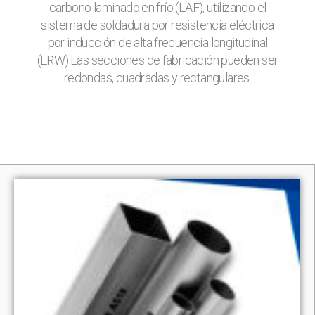
carbono laminado en frío (LAF), utilizando el
sistema de soldadura por resistencia eléctrica
por inducción de alta frecuencia longitudinal
(ERW).Las secciones de fabricación pueden ser
redondas, cuadradas y rectangulares.