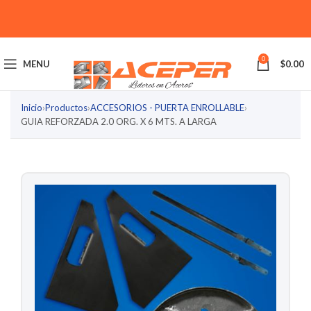
0
MENU
$
0.00
Inicio
›
Productos
›
ACCESORIOS - PUERTA ENROLLABLE
›
GUIA REFORZADA 2.0 ORG. X 6 MTS. A LARGA