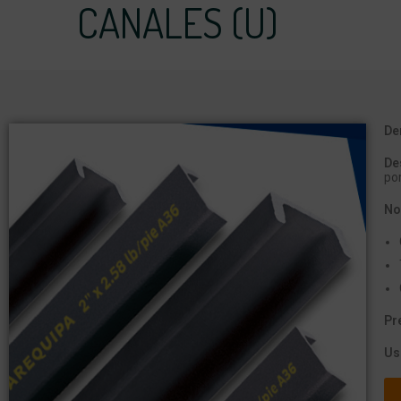
CANALES (U)
De
De
po
No
Pr
Us