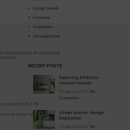
Design trends
Furniture
Inspiration
Uncategorized
n alas paralelas), de calidad dual
neamente.
RECENT POSTS
Exploring Atlanta’s
modern homes
27 agosto 2021
No
Comments
ra en paquetes de 2TM.
Green interior design
 cercos de mayor tamaño, etc.
inspiration
27 agosto 2021
No