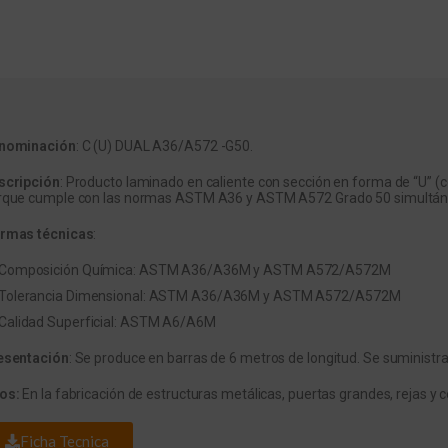
nominación
: C (U) DUAL A36/A572 -G50.
scripción
: Producto laminado en caliente con sección en forma de “U” (co
rque cumple con las normas ASTM A36 y ASTM A572 Grado 50 simultá
rmas técnicas
:
Composición Química: ASTM A36/A36M y ASTM A572/A572M
Tolerancia Dimensional: ASTM A36/A36M y ASTM A572/A572M
Calidad Superficial: ASTM A6/A6M
esentación
: Se produce en barras de 6 metros de longitud. Se suminist
os:
En la fabricación de estructuras metálicas, puertas grandes, rejas y
Ficha Tecnica