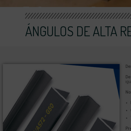
ÁNGULOS DE ALTA R
De
De
igu
No
Pr