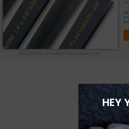
fo
Us
luc
pue
ÁNGULOS DE ALTA RESISTENCIA GRADO 50
HEY 