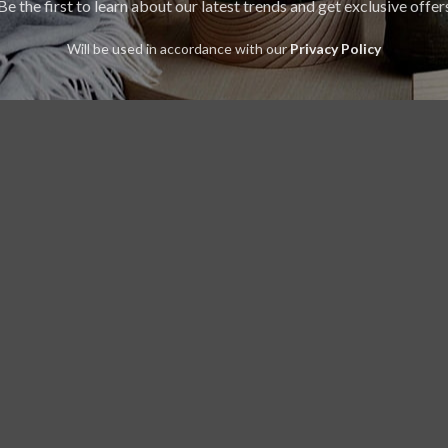
Be the first to learn about our latest trends and get exclusive offer
Will be used in accordance with our
Privacy Policy