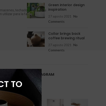
Green interior design
inspiration
, almacenes, techados de grandes
 utilizar para la fabricación de
27 agosto 2021
No
Comments
Collar brings back
coffee brewing ritual
27 agosto 2021
No
Comments
OUR INSTAGRAM
CT TO