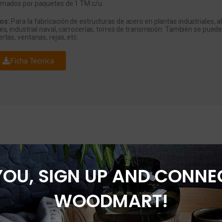
rmados por paquetes de 1 TM c/u.
os:
Para la fabricación de estructuras de acero en plantas industriales
es, industrial naval, carrocerías, torres de transmisión. También se pueden
rtas, ventanas, rejas, etc.
Ficha Tecnica
YOU, SIGN UP AND CONNE
WOODMART!