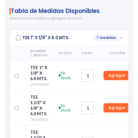
Tabla de Medidas Disponibles
Selecciona las medidas y agrégalas al carrito
TEE 1" X 1/8" X 6.0 MTS.
7 medidas
▾
NOMBRE
STOCK
CANT.
ACCIÓN
/ MEDIDA
TEE 1" X
1/8" X
En
Agregar
stock
6.0 MTS.
0401000003
TEE
1.1/2" X
En
Agregar
1/8" X
stock
6.0 MTS.
0401000007
TEE
1.1/2" X